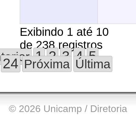
Exibindo 1 até 10
de 238 registros
1
2
3
4
5
…
terior
24
Próxima
Última
© 2026 Unicamp / Diretoria
Executiva de Tecnologia da
Informação e Comunicação -