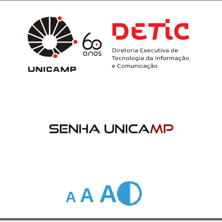
A
A
A